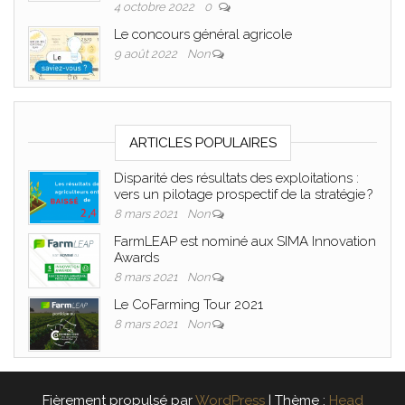
4 octobre 2022
0
Le concours général agricole
9 août 2022
Non
ARTICLES POPULAIRES
Disparité des résultats des exploitations :
vers un pilotage prospectif de la stratégie ?
8 mars 2021
Non
FarmLEAP est nominé aux SIMA Innovation
Awards
8 mars 2021
Non
Le CoFarming Tour 2021
8 mars 2021
Non
Fièrement propulsé par
WordPress
|
Thème :
Head