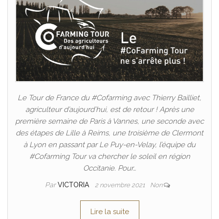
Le Tour de France du #Cofarming avec Thierry Bailliet,
agriculteur d’aujourd’hui, est de retour ! Après une
première semaine de Paris à Vannes, une seconde avec
des étapes de Lille à Reims, une troisième de Clermont
à Lyon en passant par Le Puy-en-Velay, l’équipe du
#Cofarming Tour va chercher le soleil en région
Occitanie. Pour…
Par
VICTORIA
2 novembre 2021
Non
Lire la suite