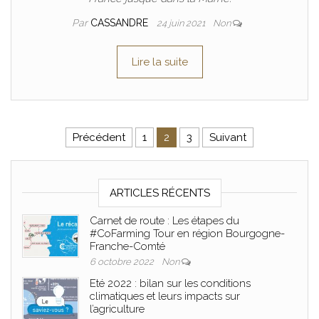
Par
CASSANDRE
24 juin 2021
Non
Lire la suite
Pagination des publications
Précédent
1
2
3
Suivant
ARTICLES RÉCENTS
Carnet de route : Les étapes du
#CoFarming Tour en région Bourgogne-
Franche-Comté
6 octobre 2022
Non
Eté 2022 : bilan sur les conditions
climatiques et leurs impacts sur
l’agriculture