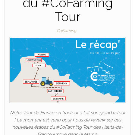
du #CoFarming
Tour
CoFarming
Notre Tour de France en tracteur a fait son grand retour
! Le moment est venu pour nous de revenir sur ces
nouvelles étapes du #CoFarming Tour des Hauts-de-
France jusque dans la Marne.